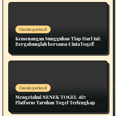
Uncategorized
Kemenangan Sungguhan Tiap Hari Ini:
Bergabunglah bersama CintaTogel!
Uncategorized
Mengetahui NENEK TOGEL 4D:
Platform Taruhan Togel Terlengkap
dalam Pembayaran Mudah