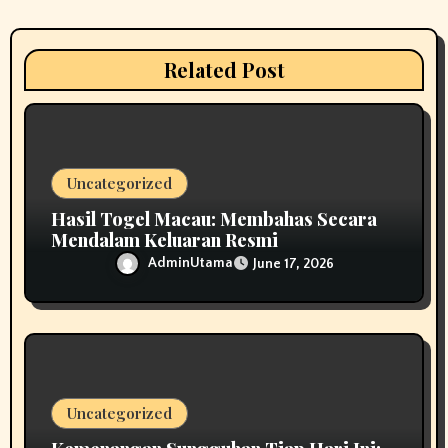
a
t
Related Post
i
o
n
Uncategorized
Hasil Togel Macau: Membahas Secara
Mendalam Keluaran Resmi
AdminUtama
June 17, 2026
Uncategorized