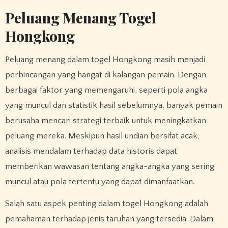
Peluang Menang Togel
Hongkong
Peluang menang dalam togel Hongkong masih menjadi
perbincangan yang hangat di kalangan pemain. Dengan
berbagai faktor yang memengaruhi, seperti pola angka
yang muncul dan statistik hasil sebelumnya, banyak pemain
berusaha mencari strategi terbaik untuk meningkatkan
peluang mereka. Meskipun hasil undian bersifat acak,
analisis mendalam terhadap data historis dapat
memberikan wawasan tentang angka-angka yang sering
muncul atau pola tertentu yang dapat dimanfaatkan.
Salah satu aspek penting dalam togel Hongkong adalah
pemahaman terhadap jenis taruhan yang tersedia. Dalam