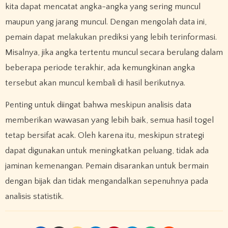
kita dapat mencatat angka-angka yang sering muncul
maupun yang jarang muncul. Dengan mengolah data ini,
pemain dapat melakukan prediksi yang lebih terinformasi.
Misalnya, jika angka tertentu muncul secara berulang dalam
beberapa periode terakhir, ada kemungkinan angka
tersebut akan muncul kembali di hasil berikutnya.
Penting untuk diingat bahwa meskipun analisis data
memberikan wawasan yang lebih baik, semua hasil togel
tetap bersifat acak. Oleh karena itu, meskipun strategi
dapat digunakan untuk meningkatkan peluang, tidak ada
jaminan kemenangan. Pemain disarankan untuk bermain
dengan bijak dan tidak mengandalkan sepenuhnya pada
analisis statistik.