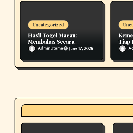
o
n
Uncategorized
Unca
Hasil Togel Macau:
Keme
Membahas Secara
Tiap 
Mendalam Keluaran Resmi
Berg
AdminUtama
A
June 17, 2026
Cinta