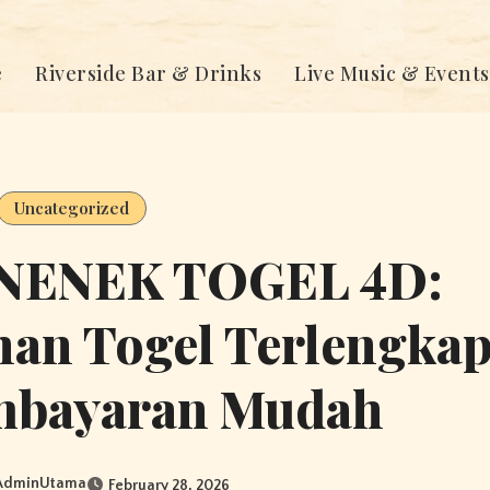
e
Riverside Bar & Drinks
Live Music & Events
Uncategorized
 NENEK TOGEL 4D:
han Togel Terlengka
mbayaran Mudah
AdminUtama
February 28, 2026