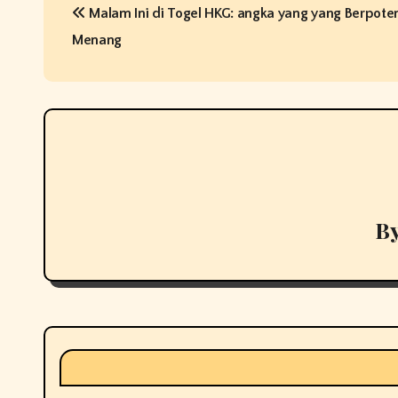
Malam Ini di Togel HKG: angka yang yang Berpoten
o
Menang
s
t
n
a
v
B
i
g
a
t
i