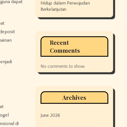
gguna dapat
Hidup dalam Perwujudan
Berkelanjutan
pat
 deposit
mainan
Recent
Comments
enjadi
No comments to show.
Archives
at
Togel
June 2026
sional di