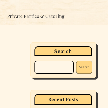
Private Parties & Catering
Search
Search
p
Recent Posts