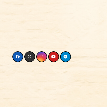
Skip
to
content