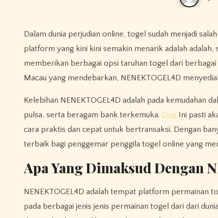
Dalam dunia perjudian online, togel sudah menjadi salah satu permainan yang sangat populer kalangan masyarakat. Salah satu
platform yang kini kini semakin menarik adalah adalah
memberikan berbagai opsi taruhan togel dari berbagai
Macau yang mendebarkan, NENEKTOGEL4D menyediakan p
Kelebihan NENEKTOGEL4D adalah pada kemudahan dalam 
pulsa, serta beragam bank terkemuka.
Qris
Ini pasti 
cara praktis dan cepat untuk bertransaksi. Dengan b
terbaik bagi penggemar penggila togel online yang me
Apa Yang Dimaksud Dengan
NENEKTOGEL4D adalah tempat platform permainan tog
pada berbagai jenis jenis permainan togel dari dari d