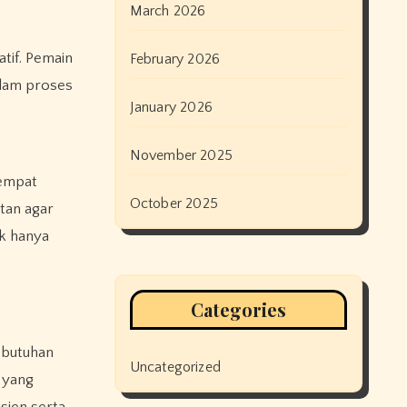
March 2026
tif. Pemain
February 2026
alam proses
January 2026
November 2025
tempat
October 2025
tan agar
ak hanya
Categories
butuhan
Uncategorized
 yang