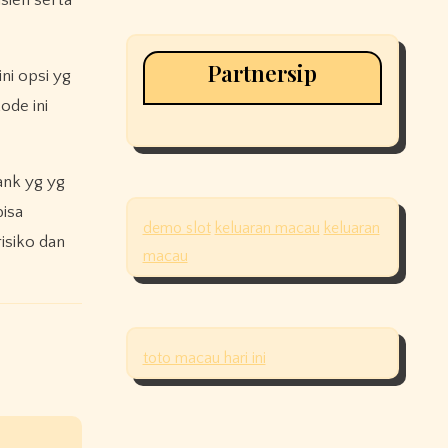
sien serta
Partnersip
ni opsi yg
ode ini
ank yg yg
isa
demo slot
keluaran macau
keluaran
isiko dan
macau
toto macau hari ini