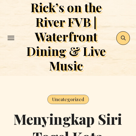
Rick’s on the
Skip
to
River FVB |
content
Waterfront
Dining & Live
Music
Uncategorized
Menyingkap Siri