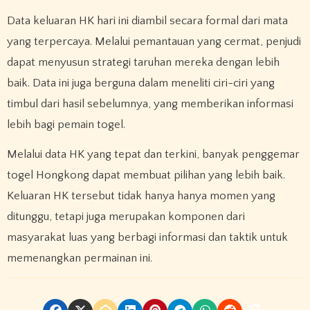
Data keluaran HK hari ini diambil secara formal dari mata
yang terpercaya. Melalui pemantauan yang cermat, penjudi
dapat menyusun strategi taruhan mereka dengan lebih
baik. Data ini juga berguna dalam meneliti ciri-ciri yang
timbul dari hasil sebelumnya, yang memberikan informasi
lebih bagi pemain togel.
Melalui data HK yang tepat dan terkini, banyak penggemar
togel Hongkong dapat membuat pilihan yang lebih baik.
Keluaran HK tersebut tidak hanya hanya momen yang
ditunggu, tetapi juga merupakan komponen dari
masyarakat luas yang berbagi informasi dan taktik untuk
memenangkan permainan ini.