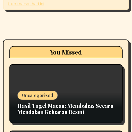
toto macau hari ini
You Missed
Uncategorized
Hasil Togel Macau: Membahas Secara
Mendalam Keluaran Resmi