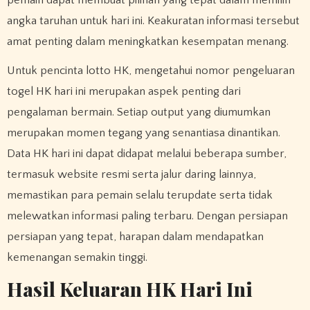
angka taruhan untuk hari ini. Keakuratan informasi tersebut
amat penting dalam meningkatkan kesempatan menang.
Untuk pencinta lotto HK, mengetahui nomor pengeluaran
togel HK hari ini merupakan aspek penting dari
pengalaman bermain. Setiap output yang diumumkan
merupakan momen tegang yang senantiasa dinantikan.
Data HK hari ini dapat didapat melalui beberapa sumber,
termasuk website resmi serta jalur daring lainnya,
memastikan para pemain selalu terupdate serta tidak
melewatkan informasi paling terbaru. Dengan persiapan
persiapan yang tepat, harapan dalam mendapatkan
kemenangan semakin tinggi.
Hasil Keluaran HK Hari Ini