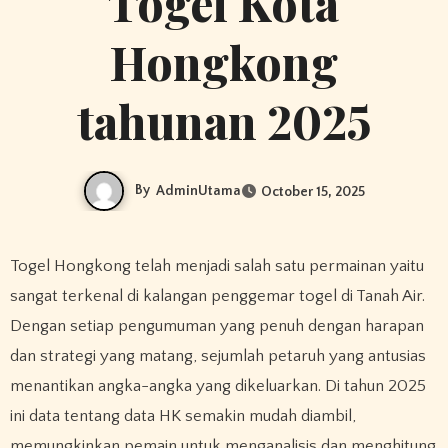
Togel Kota
Hongkong
tahunan 2025
By
AdminUtama
October 15, 2025
Togel Hongkong telah menjadi salah satu permainan yaitu
sangat terkenal di kalangan penggemar togel di Tanah Air.
Dengan setiap pengumuman yang penuh dengan harapan
dan strategi yang matang, sejumlah petaruh yang antusias
menantikan angka-angka yang dikeluarkan. Di tahun 2025
ini data tentang data HK semakin mudah diambil,
memungkinkan pemain untuk menganalisis dan menghitung