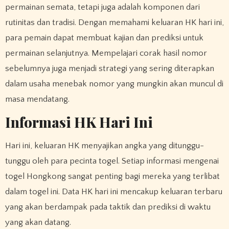
permainan semata, tetapi juga adalah komponen dari
rutinitas dan tradisi. Dengan memahami keluaran HK hari ini,
para pemain dapat membuat kajian dan prediksi untuk
permainan selanjutnya. Mempelajari corak hasil nomor
sebelumnya juga menjadi strategi yang sering diterapkan
dalam usaha menebak nomor yang mungkin akan muncul di
masa mendatang.
Informasi HK Hari Ini
Hari ini, keluaran HK menyajikan angka yang ditunggu-
tunggu oleh para pecinta togel. Setiap informasi mengenai
togel Hongkong sangat penting bagi mereka yang terlibat
dalam togel ini. Data HK hari ini mencakup keluaran terbaru
yang akan berdampak pada taktik dan prediksi di waktu
yang akan datang.