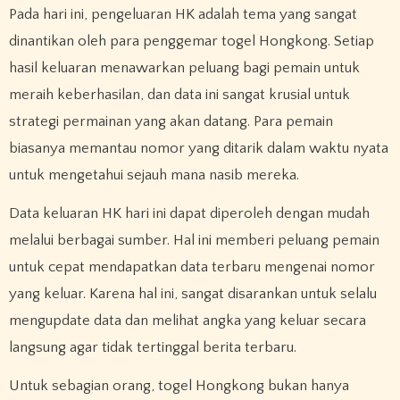
Pada hari ini, pengeluaran HK adalah tema yang sangat
dinantikan oleh para penggemar togel Hongkong. Setiap
hasil keluaran menawarkan peluang bagi pemain untuk
meraih keberhasilan, dan data ini sangat krusial untuk
strategi permainan yang akan datang. Para pemain
biasanya memantau nomor yang ditarik dalam waktu nyata
untuk mengetahui sejauh mana nasib mereka.
Data keluaran HK hari ini dapat diperoleh dengan mudah
melalui berbagai sumber. Hal ini memberi peluang pemain
untuk cepat mendapatkan data terbaru mengenai nomor
yang keluar. Karena hal ini, sangat disarankan untuk selalu
mengupdate data dan melihat angka yang keluar secara
langsung agar tidak tertinggal berita terbaru.
Untuk sebagian orang, togel Hongkong bukan hanya